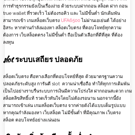
การทำธุรกรรมยังเป็นเรื่องง่าย ด้วยระบบฝากถอน สล็อต ฝาก ถอน
true wallet ที่รวดเร็ว ไม่ต้องรอคิว และ ไม่มีขั้นต่ำ นักเดิมพัน
สามารถเข้า เกมสล็อตเว็บตรง
UFA6500
ไม่ผ่านเอเย่นต์ ได้อย่าง
อิสระ หากท่านกำลังมองหา สล็อตเว็บตรง ที่ตอบโจทย์ทุกความ
ต้องการ เว็บสล็อตตรง ไม่มีขั้นต่ำ ถือเป็นตัวเลือกที่ดีที่สุด ที่ต้อง
ลงทุน
slot ระบบเสถียร ปลอดภัย
สล็อตเว็บตรง คือทางเลือกที่ตอบโจทย์ที่สุด ด้วยมาตรฐานความ
ปลอดภัยระดับสูง การันตี slot ความน่าเชื่อถือ ทำให้ทุกการเดิมพัน
เป็นไปอย่างราบรื่นระบบการเงินมีความโปร่งใส ฝากถอนสะดวก เกม
สล็อตลิขสิทธิ์แท้ รวดเร็วทันใจโดยไม่ต้องรอนาน นอกจากนี้ยัง
สามารถเข้าเล่น เกมสล็อตเว็บตรง จากค่ายดังได้แบบเต็มรูปแบบ
หากคุณกำลังมองหา เว็บสล็อต ไม่มีขั้นต่ำ ที่มีคุณภาพ เว็บตรง
สล็อต ตอบโจทย์อย่างแน่นอน