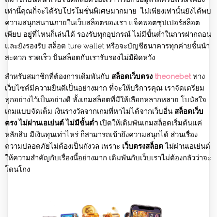
เท่านี้คุณก็จะได้รับโปรโมชั่นพิเศษมากมาย ไม่เพียงเท่านั้นยังได้พบ
ความสนุกสนานภายในเว็บสล็อตของเรา แจ็คพอตซุปเปอร์สล็อต
เพียบ อยู่ที่ไหนก็เล่นได้ รองรับทุกอุปกรณ์ ไม่มีขั้นต่ำในการฝากถอน
และยังรองรับ สล็อต ture wallet หรือจะบัญชีธนาคารทุกค่ายชั้นนำ
สะดวก รวดเร็ว ปั่นสล็อตกับเรารับรองไม่มีผิดหวัง
สำหรับสมาชิกที่ต้องการเดิมพันกับ
สล็อตเว็บตรง
theonebet
ทาง
เว็บไซต์มีความยินดีเป็นอย่างมาก ที่จะให้บริการคุณ เราจัดเตรียม
ทุกอย่างไว้เป็นอย่างดี ทั้งเกมสล็อตที่มีให้เลือกหลากหลาย โบนัสใจ
เกมแบบจัดเต็ม เงินรางวัลจากเกมที่หาไม่ได้จากเว็บอื่น
สล็อตเว็บ
ตรง ไม่ผ่านเอเย่นต์ ไม่มีขั้นต่ำ
เปิดให้เดิมพันเกมสล็อตเริ่มต้นแค่
หลักสิบ มีเงินทุนเท่าไหร่ ก็สามารถเข้าถึงความสนุกได้ ส่วนเรื่อง
ความปลอดภัยไม่ต้องเป็นกังวล เพราะ
เว็บตรงสล็อต
ไม่ผ่านเอเย่นต์
ให้ความสำคัญกับเรื่องนี้อย่างมาก เดิมพันกับเว็บเราไม่ต้องกลัวว่าจะ
โดนโกง