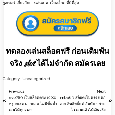
ยูสเซอร์ เกี่ยวกับการเล่นเกม เว็บสล็อต ที่ดีที่สุด
ทดลองเล่นสล็อตฟรี ก่อนเดิมพัน
จริง slot ได้ไม่จำกัด สมัครเลย
Category :
Uncategorized
Previous
Next
evo789 เว็บสล็อตตรง 100%
imba69 สล็อตเว็บตรง แตก
ทรูวอเลท ฝากถอน ไม่มีขั้นต่ำ
ง่าย ลิขสิทธิ์แท้ อันดับ 1 จ่าย
เล่นได้ทุกเวลา
ไว เล่นแล้วได้เงินจริง