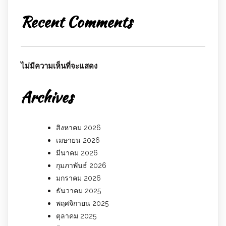
Recent Comments
ไม่มีความเห็นที่จะแสดง
Archives
สิงหาคม 2026
เมษายน 2026
มีนาคม 2026
กุมภาพันธ์ 2026
มกราคม 2026
ธันวาคม 2025
พฤศจิกายน 2025
ตุลาคม 2025