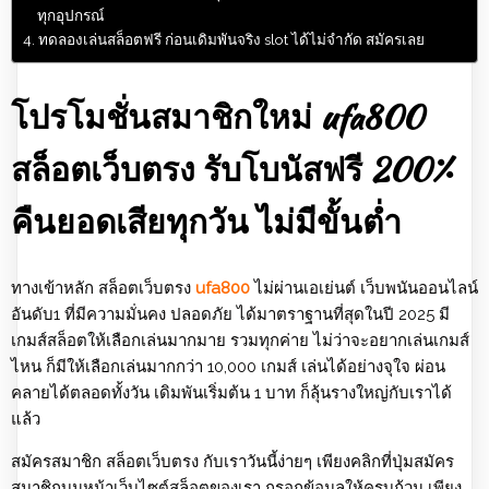
ทุกอุปกรณ์
ทดลองเล่นสล็อตฟรี ก่อนเดิมพันจริง slot ได้ไม่จำกัด สมัครเลย
โปรโมชั่นสมาชิกใหม่ ufa800
สล็อตเว็บตรง รับโบนัสฟรี 200%
คืนยอดเสียทุกวัน ไม่มีขั้นต่ำ
ทางเข้าหลัก สล็อตเว็บตรง
ufa800
ไม่ผ่านเอเย่นต์ เว็บพนันออนไลน์
อันดับ1 ที่มีความมั่นคง ปลอดภัย ได้มาตราฐานที่สุดในปี 2025 มี
เกมส์สล็อตให้เลือกเล่นมากมาย รวมทุกค่าย ไม่ว่าจะอยากเล่นเกมส์
ไหน ก็มีให้เลือกเล่นมากกว่า 10,000 เกมส์ เล่นได้อย่างจุใจ ผ่อน
คลายได้ตลอดทั้งวัน เดิมพันเริ่มต้น 1 บาท ก็ลุ้นรางใหญ่กับเราได้
แล้ว
สมัครสมาชิก สล็อตเว็บตรง กับเราวันนี้ง่ายๆ เพียงคลิกที่ปุ่มสมัคร
สมาชิกบนหน้าเว็บไซต์สล็อตของเรา กรอกข้อมูลให้ครบถ้วน เพียง