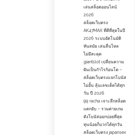
เล่นสล็อตออนไลน์
2026
สล็อตเว็บตรง
AK47MAX ที่ดีที่สุดในปี
2026 ระบบอัตโนมัติ
ทันสมัย เล่นลื่นไหล
ไม่มีสะดุด
giantslot เปลี่ยนความ
ฝันเป็นกำไรก้อนโต –
สล็อตเว็บตรงแจกโบนัส
ไม่อั้น ลุ้นเลขเด็ดได้ทุก
วัน ปี 2026
99 racha เจาะลึกสล็อต
แตกยับ – รวมค่ายเกม
ดังโบนัสออกบ่อยที่สุด
ทุนน้อยก็บวกได้ทุกวัน
สล็อตเว็บตรง japansex