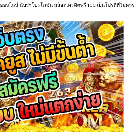
นไลน์ นับว่าโปรโมชั่น สล็อตเครดิตฟรี 100 เป็นโปรดีที่ไม่ควร