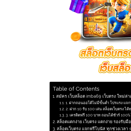
Table of Contents
สมัคร เว็บสล็อต imba69 เว็บตรง ใหม่ล่าส
1. ฝากถอนออโต้ไม่มีขั้นต่ำ โปรแรง แจก
2. ฝาก 10 รับ 100 เล่น สล็อตเว็บตรง ได้ท
3. เครดิตฟรี 100 บาท ถอนได้ชัวร์ 100% 
สล็อตแตกง่าย เว็บตรง แตกง่าย รองรับมือถ
สล็อตเว็บตรง แจกฟรีโบนัส ทุกช่วงเวลา s