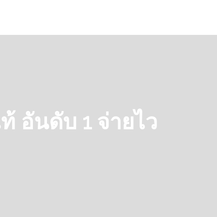
้ อันดับ 1 จ่ายไว