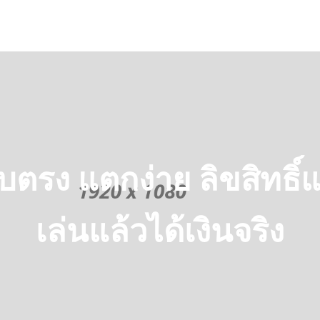
ตรง แตกง่าย ลิขสิทธิ์แท
เล่นแล้วได้เงินจริง