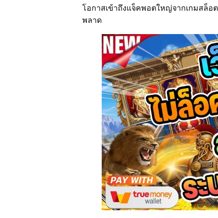
โอกาสเข้าถึงแจ็คพอตใหญ่จากเกมสล็อตออ
พลาด