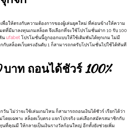
พื่อให้ตรงกับความต้องการของผู้เล่นยุคใหม่ ที่ค่อนข้างให้ความ
หมดที่มีมาลงทุนเกมสล็อต จึงเลือกที่จะใช้โปรโมชั่นฝาก 10 รับ 100
พัน
ufabet
โปรโมชั่นนี้ถูกออกแบบให้ใช้เดิมพันได้ทุกเกม ไม่มี
ชิกกับสล็อตเว็บตรงอันดับ 1 ก็สามารถกดรับโปรโมชั่นไปใช้ได้ทันที
0 บาท ถอนได้ชัวร์ 100%
กวัน ไม่ว่าจะใช้เล่นเกมไหน ก็สามารถถอนเงินได้ชัวร์ เรียกได้ว่า
หม่โดยเฉพาะ สล็อตเว็บตรง แจกโปรจริง แค่เลือกสมัครสมาชิกกับ
ุนที่คุณมี ให้กลายเป็นเงินรางวัลก้อนใหญ่ อีกทั้งยังช่วยเพิ่ม