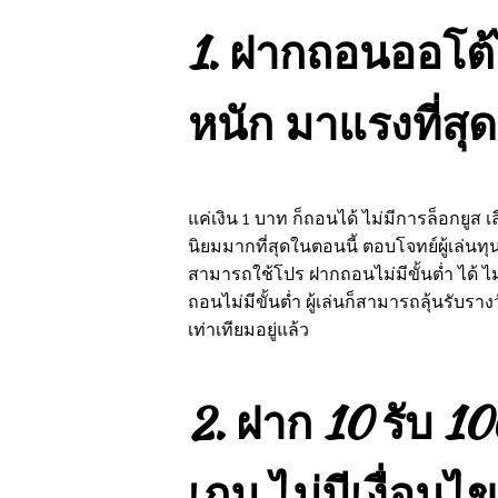
1. ฝากถอนออโต้ไ
หนัก มาแรงที่สุด
แค่เงิน 1 บาท ก็ถอนได้ ไม่มีการล็อกยูส 
นิยมมากที่สุดในตอนนี้ ตอบโจทย์ผู้เล่นท
สามารถใช้โปร ฝากถอนไม่มีขั้นต่ำ ได้ ไ
ถอนไม่มีขั้นต่ำ ผู้เล่นก็สามารถลุ้นรับรา
เท่าเทียมอยู่แล้ว
2. ฝาก 10 รับ 10
เกม ไม่มีเงื่อนไข