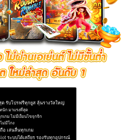
ุด รับโปรฟรีทุกยูส ลุ้นรางวัลใหญ่
หนัก มาแรงที่สุด
ุกเกม ไม่มีเงื่อนไขจุกจิก
ไม่มีโกง
ือ เล่นลื่นทุกเกม
lot ระบบได้เสถียร รองรับทุกอุปกรณ์