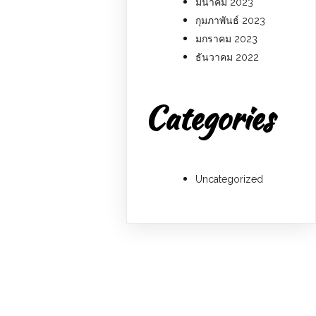
มีนาคม 2023
กุมภาพันธ์ 2023
มกราคม 2023
ธันวาคม 2022
Categories
Uncategorized