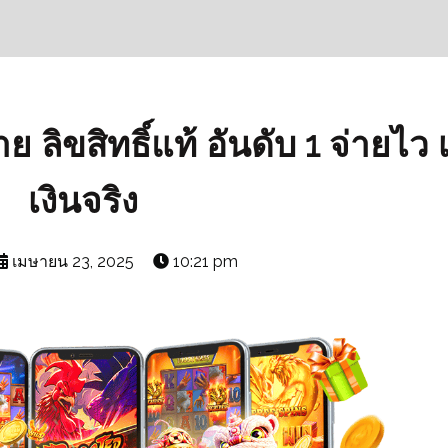
ลิขสิทธิ์แท้ อันดับ 1 จ่ายไว 
เงินจริง
เมษายน 23, 2025
10:21 pm