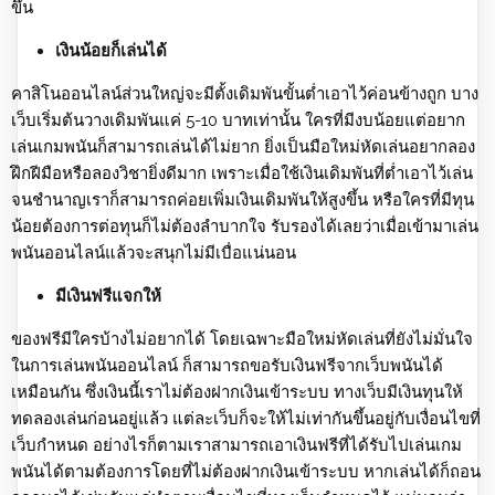
ขึ้น
เงินน้อยก็เล่นได้
คาสิโนออนไลน์ส่วนใหญ่จะมีตั้งเดิมพันขั้นต่ำเอาไว้ค่อนข้างถูก บาง
เว็บเริ่มต้นวางเดิมพันแค่ 5-10 บาทเท่านั้น ใครที่มีงบน้อยแต่อยาก
เล่นเกมพนันก็สามารถเล่นได้ไม่ยาก ยิ่งเป็นมือใหม่หัดเล่นอยากลอง
ฝึกฝีมือหรือลองวิชายิ่งดีมาก เพราะเมื่อใช้เงินเดิมพันที่ต่ำเอาไว้เล่น
จนชำนาญเราก็สามารถค่อยเพิ่มเงินเดิมพันให้สูงขึ้น หรือใครที่มีทุน
น้อยต้องการต่อทุนก็ไม่ต้องลำบากใจ รับรองได้เลยว่าเมื่อเข้ามาเล่น
พนันออนไลน์แล้วจะสนุกไม่มีเบื่อแน่นอน
มีเงินฟรีแจกให้
ของฟรีมีใครบ้างไม่อยากได้ โดยเฉพาะมือใหม่หัดเล่นที่ยังไม่มั่นใจ
ในการเล่นพนันออนไลน์ ก็สามารถขอรับเงินฟรีจากเว็บพนันได้
เหมือนกัน ซึ่งเงินนี้เราไม่ต้องฝากเงินเข้าระบบ ทางเว็บมีเงินทุนให้
ทดลองเล่นก่อนอยู่แล้ว แต่ละเว็บก็จะให้ไม่เท่ากันขึ้นอยู่กับเงื่อนไขที่
เว็บกำหนด อย่างไรก็ตามเราสามารถเอาเงินฟรีที่ได้รับไปเล่นเกม
พนันได้ตามต้องการโดยที่ไม่ต้องฝากเงินเข้าระบบ หากเล่นได้ก็ถอน