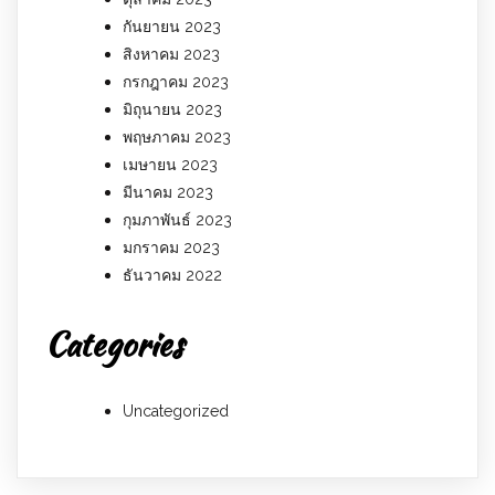
กันยายน 2023
สิงหาคม 2023
กรกฎาคม 2023
มิถุนายน 2023
พฤษภาคม 2023
เมษายน 2023
มีนาคม 2023
กุมภาพันธ์ 2023
มกราคม 2023
ธันวาคม 2022
Categories
Uncategorized