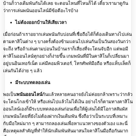
บ้านก็วางเดิมพันกันได้เลย จะตอนไหนที่ไหนก็ได้ เดี๋ยวเรามาดูกัน
ว่าการเล่นพนันออนไลน์มีข้อดีอะไรบ้าง
ไม่ต้องออกบ้านให้เสียเวลา
เมื่อก่อนถ้าเราอยากเล่นพนันกับบ่อนที่เชื่อถือได้ก็ต้องเดินทางไปเล่น
ตามคาสิโนต่าง ๆ บางครั้งต้องข้ามแดนไปเล่นกันเป็นวันสองวันกว่า
จะถึง หรือถ้าเล่นตามบ่อนในบ้านเราก็เสี่ยงที่จะโดนจับอีก แต่พอมี
คาสิโนออนไลน์ทุกอย่างก็ง่ายขึ้น เกมพนันที่มีในคาสิโนก็เปลี่ยนมา
อยู่บนอินเทอร์เน็ต แค่มีคอมพิวเตอร์, โทรศัพท์มือถือ หรือแท็บเล็ตก็
เล่นกันได้ง่าย ๆ แล้ว
มีระบบทดลองเล่น
พอเป็น
พนันออนไลน์
กันแล้วหลายคนอาจยังไม่ค่อยกล้าเพราะว่ากลัว
จะโดนโกงเข้าให้ หรือเล่นไปแล้วไม่ได้เงิน อย่างไรก็ตามทางคาสิโน
ออนไลน์เองก็มีระบบทดลองเล่นก่อนเพื่อให้ผู้เล่นได้มีโอกาสสัมผัส
เกมพนันโดยที่ยังไม่ต้องฝากเงินเดิมพัน ซึ่งถือว่าเป็นระบบที่เหมาะ
กับมือใหม่มาก ๆ สามารถลองเล่นเพื่อหาแนวทางของตัวเอง และนี่
คือเหตุผลสำคัญที่ทำให้นักเดิมพันหันมาสนใจคาสิโนมือถือกันมาก