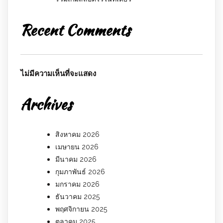
Recent Comments
ไม่มีความเห็นที่จะแสดง
Archives
สิงหาคม 2026
เมษายน 2026
มีนาคม 2026
กุมภาพันธ์ 2026
มกราคม 2026
ธันวาคม 2025
พฤศจิกายน 2025
ตุลาคม 2025