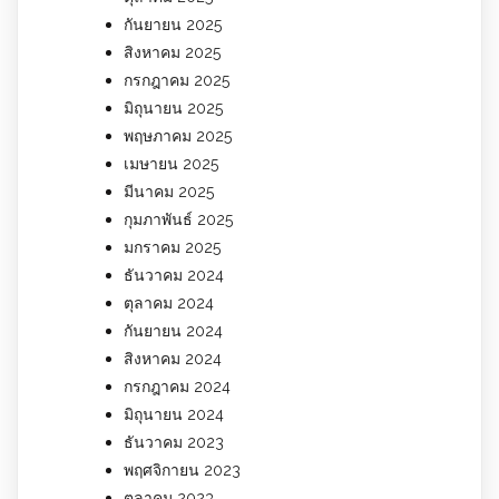
กันยายน 2025
สิงหาคม 2025
กรกฎาคม 2025
มิถุนายน 2025
พฤษภาคม 2025
เมษายน 2025
มีนาคม 2025
กุมภาพันธ์ 2025
มกราคม 2025
ธันวาคม 2024
ตุลาคม 2024
กันยายน 2024
สิงหาคม 2024
กรกฎาคม 2024
มิถุนายน 2024
ธันวาคม 2023
พฤศจิกายน 2023
ตุลาคม 2023