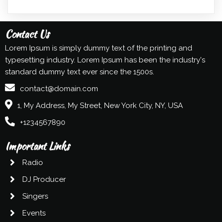
Contact Us
Lorem Ipsum is simply dummy text of the printing and
typesetting industry. Lorem Ipsum has been the industry's
standard dummy text ever since the 1500s.
contact@domain.com
1, My Address, My Street, New York City, NY, USA
+1234567890
Important Links
Radio
DJ Producer
Singers
Events