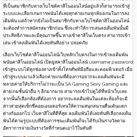
ที่เป็นสมาชิกกับทางเว็บไซต์คาสิโนออนไลน์อยู่แล้วก็สามารถเข้าสู่
ระบบและเลือกเกมการพนันได้เลยทุกค่ายเกมทุกห้องเกมในการลง
เดิมพัน แต่ถ้าหากยังไม่เป็นสมาชิกกับทางเว็บไซต์คาสิโนออนไลน์
จะต้องทำการสมัครสมาชิกก่อน ซึ่งจะทำให้การเล่นลงเดิมพันนั้นมี
ประสิทธิภาพและมีคุณภาพขึ้น ทางเข้าคาสิโนเว็บตรง สามารถเข้า
เล่น เข้าลงเดิมพันได้เลยทันทีอย่าง ปลอดภัย
เลือกเว็บไซต์คาสิโนออนไลน์เว็บหลักเว็บตรงในการเข้าลงเดิมพัน
พนันคาสิโนออนไลน์ เปิดยูสคาสิโนออนไลน์ username password
เข้าสู่ระบบได้ทุกช่องทางเข้าทั้งโทรศัพท์มือถือและคอมพิวเตอร์ เมื่อ
เข้าสู่ระบบมาแล้วเลือกค่ายเกมที่ต้องการอยากจะลงเดิมพันจะมี
หลายค่ายให้บริการไม่ว่าจะเป็น SA Gaming Sexy Gaming และ
ค่ายเกมชั้นนำอื่น ๆ อีกมากมาย สามารถเข้าไปดูได้ที่หน้าเว็บเลย
จากนั้นก็เลือกห้องที่ต้องการ อยากจะลงเดิมพันในแต่ละห้องก็จะมี
สาวสวยสุดเซ็กซี่คอยเอนเตอร์เทนให้ความสนุกสนานตื่นเต้นแตก
ต่างกันออกไป เว็บคาสิโนที่ดีที่สุด ลงเดิมพันได้เลยทันทีเลือกลงเดิม
พันได้ตามรูปแบบที่ต้องการชนะเดิมพันก็จะได้รับเงินรางวัลตาม
อัตราการจ่ายเงินรางวัลที่กำหนดเอาไว้ในทันที