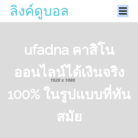
ลิงค์ดูบอล
ufadna คาสิโน
ออนไลน์ได้เงินจริง
100% ในรูปแบบที่ทัน
สมัย