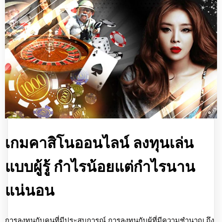
เกมคาสิโนออนไลน์ ลงทุนเล่น
แบบผู้รู้ กำไรน้อยแต่กำไรนาน
แน่นอน
การลงทุนกับคนที่มีประสบการณ์ การลงทุนกับผู้ที่มีความชำนาญ ถึง