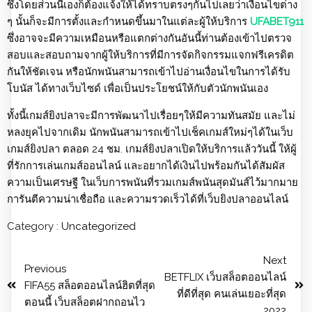
ซึ่งโดยส่วนนี้เองก็ต้องแจ้งให้ได้ทราบตรงๆกันไปเลยว่าเงื่อนไขต่าง
ๆ นั้นก็จะมีการตั้งและกำหนดขึ้นมาในแต่ละผู้ให้บริการ
UFABET911
ซึ่งอาจจะมีความเหมือนหรือแตกต่างกันอันนี้ท่านต้องเข้าไปตรวจ
สอบและสอบถามจากผู้ให้บริการที่มีการจัดกิจกรรมแจกฟรีเครดิต
กันให้ชัดเจน หรือนักพนันสามารถเข้าไปอ่านเงื่อนไขในการได้รับ
โบนัส ได้ทางเว็บไซด์ เพื่อเป็นประโยชน์ให้กับตัวนักพนันเอง
ทั้งนี้เกมส์ยิงปลาจะมีการพัฒนาไปเรื่อยๆให้มีความทันสมัย และไม่
หลงยุคไปจากเดิม นักพนันสามารถเข้าไปเช็คเกมส์ใหม่ๆได้ในเว็บ
เกมส์ยิงปลา ตลอด 24 ชม. เกมส์ยิงปลาเปิดให้บริการแล้ววันนี้ ให้ผู้
ที่รักการเล่นเกมส์ออนไลน์ และอยากได้เงินไปพร้อมกันได้สัมผัส
ความเป็นเศรษฐี ในเว็บการพนันที่รวมเกมส์พนันสุดมันส์ไว้มากมาย
การันตีความน่าเชื่อถือ และความรวดเร็วได้ที่เว็บยิงปลาออนไลน์
Category :
Uncategorized
Next
Previous
BETFLIX เว็บสล็อตออนไลน์
FIFA55 สล็อตออนไลน์ฮิตที่สุด
ที่ดีที่สุด คนเล่นเยอะที่สุด
ตอนนี้ เว็บสล็อตฝากถอนไว
2022