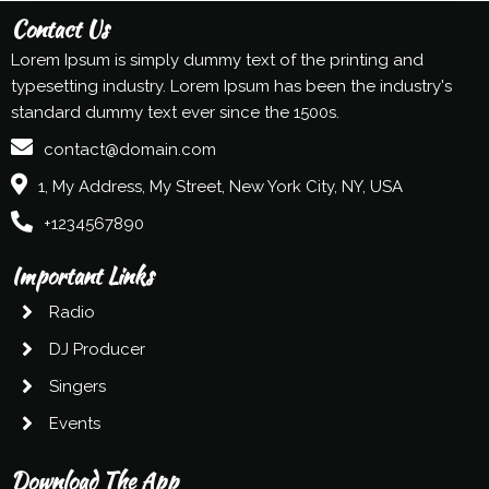
Contact Us
Lorem Ipsum is simply dummy text of the printing and
typesetting industry. Lorem Ipsum has been the industry's
standard dummy text ever since the 1500s.
contact@domain.com
1, My Address, My Street, New York City, NY, USA
+1234567890
Important Links
Radio
DJ Producer
Singers
Events
Download The App