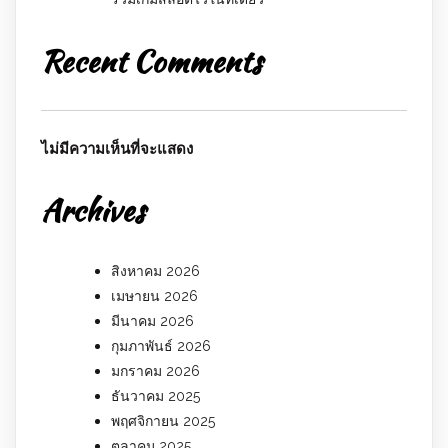
Recent Comments
ไม่มีความเห็นที่จะแสดง
Archives
สิงหาคม 2026
เมษายน 2026
มีนาคม 2026
กุมภาพันธ์ 2026
มกราคม 2026
ธันวาคม 2025
พฤศจิกายน 2025
ตุลาคม 2025