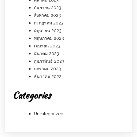
กันยายน 2023
สิงหาคม 2023
กรกฎาคม 2023
มิถุนายน 2023
พฤษภาคม 2023
เมษายน 2023
มีนาคม 2023
กุมภาพันธ์ 2023
มกราคม 2023
ธันวาคม 2022
Categories
Uncategorized