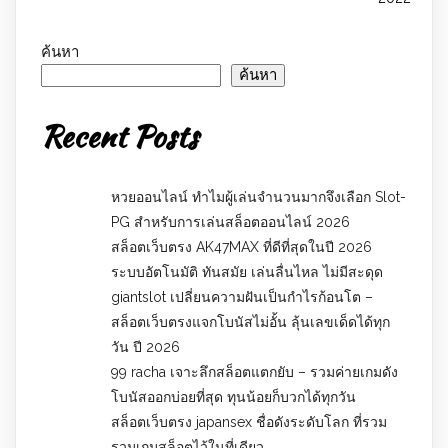
ค้นหา
ค้นหา
Recent Posts
หวยออนไลน์ ทำไมผู้เล่นจำนวนมากจึงเลือก Slot-
PG สำหรับการเล่นสล็อตออนไลน์ 2026
สล็อตเว็บตรง AK47MAX ที่ดีที่สุดในปี 2026
ระบบอัตโนมัติ ทันสมัย เล่นลื่นไหล ไม่มีสะดุด
giantslot เปลี่ยนความฝันเป็นกำไรก้อนโต –
สล็อตเว็บตรงแจกโบนัสไม่อั้น ลุ้นเลขเด็ดได้ทุก
วัน ปี 2026
99 racha เจาะลึกสล็อตแตกยับ – รวมค่ายเกมดัง
โบนัสออกบ่อยที่สุด ทุนน้อยก็บวกได้ทุกวัน
สล็อตเว็บตรง japansex ชื่อดังระดับโลก ที่รวม
รวมเกมสล็อตไว้ในที่เดียว