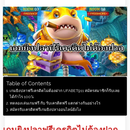
Table of Contents
เกมยิงปลาฟรีเครดิตไม่ต้องฝาก UFABET911 สมัครสมาชิกก็รับเลย
ได้กำไร 100%
ทดลองเล่นเกมฟรี กับ รับเครดิตฟรี แตกต่างกันอย่างไร
สมัครรับเครดิตฟรีเกมยิงปลาออนไลน์ยังไง
เกมยิงปลาฟรีเครดิตไม่ต้องฝาก