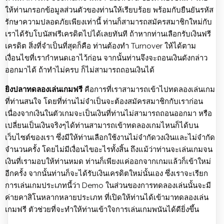
ให้ท่านกรอกข้อมูลส่วนตัวของท่านให้เรียบร้อย พร้อมกับยืนยันรหัส
รักษาความปลอดภัยเพียงเท่านี้ ท่านก็สามารถสมัครสมาชิกใหม่กับ
เราได้รับโบนัสฟรีเครดิตไปได้เลยทันที ถ้าหากท่านเลือกรับเงินฟรี
เครดิต สิ่งที่จำเป็นที่สุดก็คือ ท่านต้องทำ Turnover ให้ได้ตาม
เงื่อนไขที่เรากำหนดเอาไว้ก่อน จากนั้นท่านจึงจะถอนเงินดังกล่าว
ออกมาได้ ถ้าทำไม่ครบ ก็ไม่สามารถถอนเงินได้
ยิงปลาทดลองเล่นเกมฟรี
คือการที่เราสามารถเข้าไปทดลองเล่นเกม
ที่ท่านสนใจ โดยที่ท่านไม่จำเป็นจะต้องสมัครสมาชิกกับเราก่อน
เนื่องจากเงินในตัวเกมจะเป็นเงินที่ท่านไม่สามารถถอนออกมา หรือ
เปลี่ยนเป็นเงินจริงๆได้ท่านสามารถเข้าทดลองเกมไหนก็ได้บน
เว็บไซต์ของเรา ซึ่งมีให้ท่านเลือกใช้งานไม่จำกัดวงเงินและไม่จำกัด
จำนวนครั้ง โดยไม่มีเงื่อนไขอะไรทั้งสิ้น ถึงแม้ว่าท่านจะเล่นเกมจน
เงินที่เรามอบให้ท่านหมด ท่านก็เพียงแค่ออกจากเกมแล้วก็เข้าใหม่
อีกครั้ง จากนั้นท่านก็จะได้รับเงินเครดิตใหม่นั้นเอง ซึ่งเราจะเรียก
การเล่นเกมประเภทนี้ว่า Demo ในส่วนของการทดลองเล่นนั้นจะมี
ค่ายคาสิโนหลากหลายประเภท ที่เปิดให้ท่านได้เข้ามาทดลองเล่น
เกมฟรี ตัวช่วยที่จะทำให้ท่านเข้าใจการเล่นเกมพนันได้ดียิ่งขึ้น