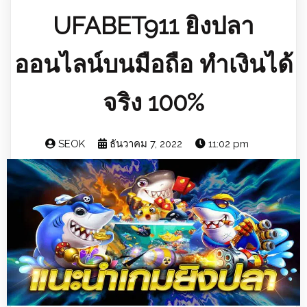
UFABET911 ยิงปลา
ออนไลน์บนมือถือ ทำเงินได้
จริง 100%
SEOK
ธันวาคม 7, 2022
11:02 pm