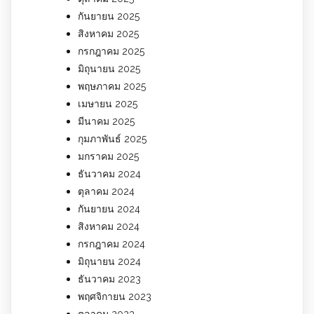
กันยายน 2025
สิงหาคม 2025
กรกฎาคม 2025
มิถุนายน 2025
พฤษภาคม 2025
เมษายน 2025
มีนาคม 2025
กุมภาพันธ์ 2025
มกราคม 2025
ธันวาคม 2024
ตุลาคม 2024
กันยายน 2024
สิงหาคม 2024
กรกฎาคม 2024
มิถุนายน 2024
ธันวาคม 2023
พฤศจิกายน 2023
ตุลาคม 2023