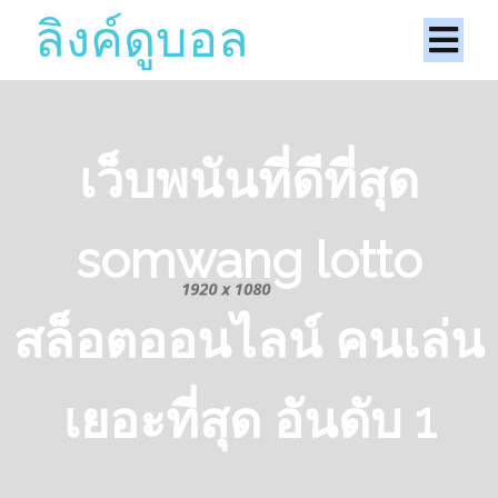
ลิงค์ดูบอล
เว็บพนันที่ดีที่สุด
somwang lotto
สล็อตออนไลน์ คนเล่น
เยอะที่สุด อันดับ 1