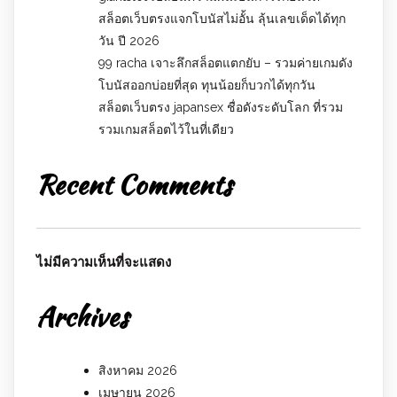
สล็อตเว็บตรงแจกโบนัสไม่อั้น ลุ้นเลขเด็ดได้ทุก
วัน ปี 2026
99 racha เจาะลึกสล็อตแตกยับ – รวมค่ายเกมดัง
โบนัสออกบ่อยที่สุด ทุนน้อยก็บวกได้ทุกวัน
สล็อตเว็บตรง japansex ชื่อดังระดับโลก ที่รวม
รวมเกมสล็อตไว้ในที่เดียว
Recent Comments
ไม่มีความเห็นที่จะแสดง
Archives
สิงหาคม 2026
เมษายน 2026