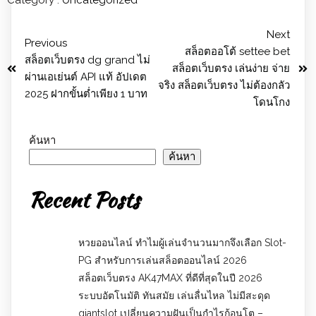
Category :
Uncategorized
Next
Previous
สล็อตออโต้ settee bet
สล็อตเว็บตรง dg grand ไม่
สล็อตเว็บตรง เล่นง่าย จ่าย
ผ่านเอเย่นต์ API แท้ อัปเดต
จริง สล็อตเว็บตรง ไม่ต้องกลัว
2025 ฝากขั้นต่ำเพียง 1 บาท
โดนโกง
ค้นหา
ค้นหา
Recent Posts
หวยออนไลน์ ทำไมผู้เล่นจำนวนมากจึงเลือก Slot-
PG สำหรับการเล่นสล็อตออนไลน์ 2026
สล็อตเว็บตรง AK47MAX ที่ดีที่สุดในปี 2026
ระบบอัตโนมัติ ทันสมัย เล่นลื่นไหล ไม่มีสะดุด
giantslot เปลี่ยนความฝันเป็นกำไรก้อนโต –