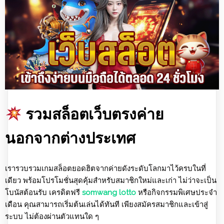
รวมสล็อตเว็บตรงค่าย
นอกจากต่างประเทศ
เรารวบรวมเกมสล็อตยอดฮิตจากค่ายดังระดับโลกมาไว้ครบในที่
เดียว พร้อมโปรโมชั่นสุดคุ้มสำหรับสมาชิกใหม่และเก่า ไม่ว่าจะเป็น
โบนัสต้อนรับ เครดิตฟรี
somwang lotto
หรือกิจกรรมพิเศษประจำ
เดือน คุณสามารถเริ่มต้นเล่นได้ทันที เพียงสมัครสมาชิกและเข้าสู่
ระบบ ไม่ต้องผ่านตัวแทนใด ๆ