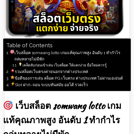
Table of Contents
เว็บสล็อต somwang lotto เกมแท้คุณภาพสูง อันดับ 1 ทำกำไร
ถล่มทลายไม่มีพัก
เคล็ดลับก่อนเข้าเล่น เว็บสล็อต ให้แตกง่าย มือใหม่ควรรู้
รวมสล็อตเว็บตรงค่ายนอกจากต่างประเทศ
ข้อดีของการเล่น สล็อต PG เว็บตรง ต่างประเทศ ไม่ผ่านเอเย่นต์
Slot ฝาก–ถอน ระบบทันสมัย ออโต้ รวดเร็ว
เว็บสล็อต somwang lotto เกม
แท้คุณภาพสูง อันดับ 1 ทำกำไร