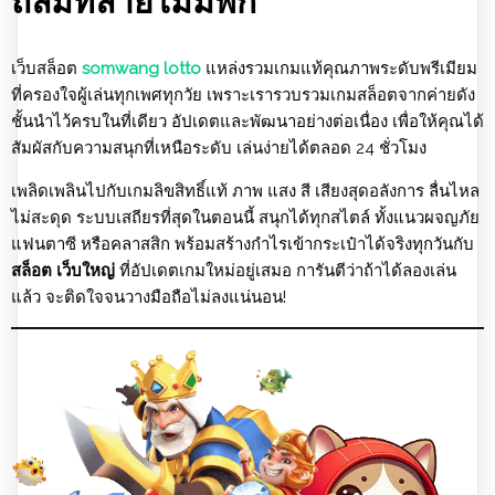
ถล่มทลายไม่มีพัก
เว็บสล็อต
somwang lotto
แหล่งรวมเกมแท้คุณภาพระดับพรีเมียม
ที่ครองใจผู้เล่นทุกเพศทุกวัย เพราะเรารวบรวมเกมสล็อตจากค่ายดัง
ชั้นนำไว้ครบในที่เดียว อัปเดตและพัฒนาอย่างต่อเนื่อง เพื่อให้คุณได้
สัมผัสกับความสนุกที่เหนือระดับ เล่นง่ายได้ตลอด 24 ชั่วโมง
เพลิดเพลินไปกับเกมลิขสิทธิ์แท้ ภาพ แสง สี เสียงสุดอลังการ ลื่นไหล
ไม่สะดุด ระบบเสถียรที่สุดในตอนนี้ สนุกได้ทุกสไตล์ ทั้งแนวผจญภัย
แฟนตาซี หรือคลาสสิก พร้อมสร้างกำไรเข้ากระเป๋าได้จริงทุกวันกับ
สล็อต เว็บใหญ่
ที่อัปเดตเกมใหม่อยู่เสมอ การันตีว่าถ้าได้ลองเล่น
แล้ว จะติดใจจนวางมือถือไม่ลงแน่นอน!