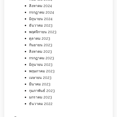
สิงหาคม 2024
กรกฎาคม 2024
มิถุนายน 2024
ธันวาคม 2023
พฤศจิกายน 2023
ตุลาคม 2023
กันยายน 2023
สิงหาคม 2023
กรกฎาคม 2023
มิถุนายน 2023
พฤษภาคม 2023
เมษายน 2023
มีนาคม 2023
กุมภาพันธ์ 2023
มกราคม 2023
ธันวาคม 2022