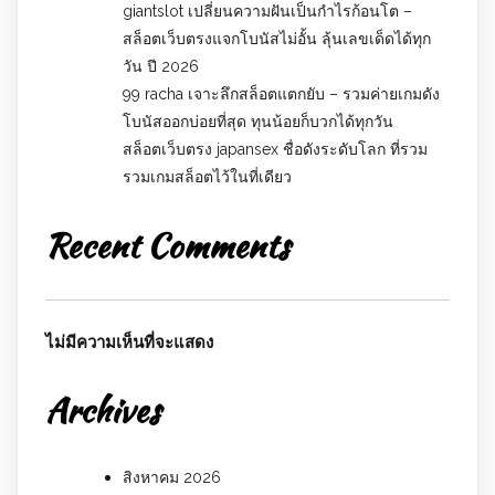
giantslot เปลี่ยนความฝันเป็นกำไรก้อนโต –
สล็อตเว็บตรงแจกโบนัสไม่อั้น ลุ้นเลขเด็ดได้ทุก
วัน ปี 2026
99 racha เจาะลึกสล็อตแตกยับ – รวมค่ายเกมดัง
โบนัสออกบ่อยที่สุด ทุนน้อยก็บวกได้ทุกวัน
สล็อตเว็บตรง japansex ชื่อดังระดับโลก ที่รวม
รวมเกมสล็อตไว้ในที่เดียว
Recent Comments
ไม่มีความเห็นที่จะแสดง
Archives
สิงหาคม 2026