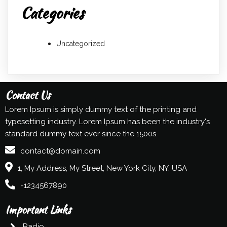
Categories
Uncategorized
Contact Us
Lorem Ipsum is simply dummy text of the printing and
typesetting industry. Lorem Ipsum has been the industry's
standard dummy text ever since the 1500s.
contact@domain.com
1, My Address, My Street, New York City, NY, USA
+1234567890
Important Links
Radio