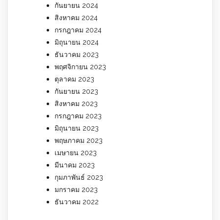
กันยายน 2024
สิงหาคม 2024
กรกฎาคม 2024
มิถุนายน 2024
ธันวาคม 2023
พฤศจิกายน 2023
ตุลาคม 2023
กันยายน 2023
สิงหาคม 2023
กรกฎาคม 2023
มิถุนายน 2023
พฤษภาคม 2023
เมษายน 2023
มีนาคม 2023
กุมภาพันธ์ 2023
มกราคม 2023
ธันวาคม 2022