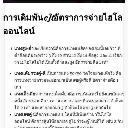
การเดิมพันc]tอัตราการจ่ายไฮโล
ออนไลน์
แทงสูง-ต่ำ
จะเรียกว่านี่คือการแทงเบสิคของเกมนี้เลยก็ว่า ที่
ต่ำคือแต้มระหว่าง 3 ถึง 10 ส่วน 12 ถึง 18 คือสูง และ 11 เรียก
ว่า 11 ไฮโลไม่ได้เป็นทั้งต่ำและสูง อัตราจ่ายคือ 1 เท่า
แทงแต้มรวมคู่-คี่
เป็นการแทง 50/50 วัดใจอย่างแท้จริง คือ
การแทงว่าผลรวมจะออกมาเป็นเลขคู่หรือคี่ อัตราจ่ายคือ 1
เท่า
แทงเต็งเดี่ยว
การแทงเต็งเดี่ยวคือการเน้นแทงไปยังเลขใดเลข
หนึ่ง อัตราจ่ายคือ 1 เท่า แต่หากว่าเลขที่แทงออกมา 2 ตัวก็จะ
ได้ 2 เท่า และหากออกมา 3 ตัวก็จะได้จ่าย 3 เท่ากันไป
แทงเลขคู่
นี่คือการแทงแบบใหม่ที่มีเพิ่มเข้ามาในไฮโล
ออนไลน์ คือการลุ้นให้ออกเลขคู่ไม่ว่าจะคู่ไหนก็ได้ เช่น 2 กับ