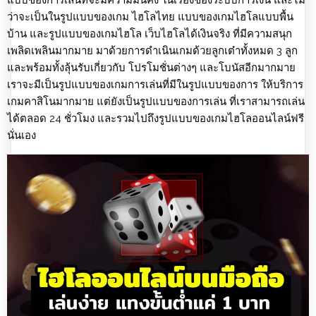
ว่าจะเป็นในรูปแบบของเกม ไฮโลไทย แบบของเกมไฮโลแบบพื้น
บ้าน และรูปแบบของเกมไฮโล เว็บไฮโลได้เงินจริง ที่มีความสนุก
เพลิดเพลินมากมาย มาด้วยการดำเนินเกมด้วยลูกเต๋าทั้งหมด 3 ลูก
และพร้อมทั้งลุ้นรับเกี่ยวกับ โปรโมชั่นต่างๆ และโบนัสอีกมากมาย
เราจะมีเป็นรูปแบบของเกมการเล่นที่มีในรูปแบบของการ ให้บริการ
เกมคาสิโนมากมาย แต่ยังเป็นรูปแบบของการเล่น ที่เราสามารถเล่น
ได้ตลอด 24 ชั่วโมง และรวมไปถึงรูปแบบของเกมไฮโลออนไลน์ฟรี
นั่นเอง