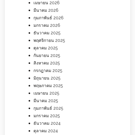
เมษายน 2026
มีนาคม 2026
กุมภาพันธ์ 2026
มกราคม 2026
ธันวาคม 2025
พฤศจิกายน 2025
ตุลาคม 2025
กันยายน 2025
สิงหาคม 2025
กรกฎาคม 2025
มิถุนายน 2025
พฤษภาคม 2025
เมษายน 2025
มีนาคม 2025
กุมภาพันธ์ 2025
มกราคม 2025
ธันวาคม 2024
ตุลาคม 2024