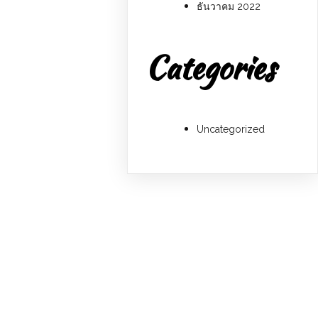
ธันวาคม 2022
Categories
Uncategorized