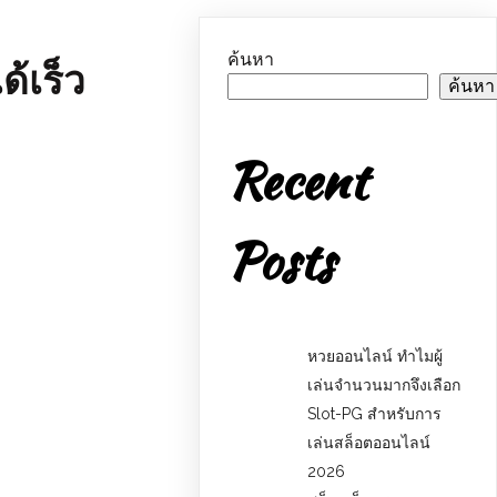
ค้นหา
้เร็ว
ค้นหา
Recent
Posts
หวยออนไลน์ ทำไมผู้
เล่นจำนวนมากจึงเลือก
Slot-PG สำหรับการ
เล่นสล็อตออนไลน์
2026