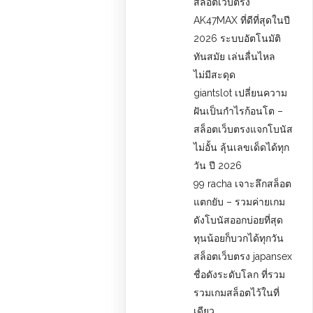
สล็อตเว็บตรง
AK47MAX ที่ดีที่สุดในปี
2026 ระบบอัตโนมัติ
ทันสมัย เล่นลื่นไหล
ไม่มีสะดุด
giantslot เปลี่ยนความ
ฝันเป็นกำไรก้อนโต –
สล็อตเว็บตรงแจกโบนัส
ไม่อั้น ลุ้นเลขเด็ดได้ทุก
วัน ปี 2026
99 racha เจาะลึกสล็อต
แตกยับ – รวมค่ายเกม
ดังโบนัสออกบ่อยที่สุด
ทุนน้อยก็บวกได้ทุกวัน
สล็อตเว็บตรง japansex
ชื่อดังระดับโลก ที่รวม
รวมเกมสล็อตไว้ในที่
เดียว