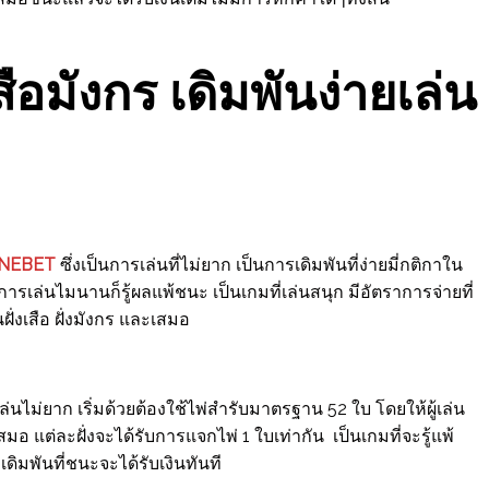
สือมังกร เดิมพันง่ายเล่น
NEBET
ซึ่งเป็นการเล่นที่ไม่ยาก เป็นการเดิมพันที่ง่ายมี่กติกาใน
ารเล่นไมนานก็รู้ผลแพ้ชนะ เป็นเกมที่เล่นสนุก มีอัตราการจ่ายที่
ฝั่งเสือ ฝั่งมังกร และเสมอ
่นไม่ยาก เริ่มด้วยต้องใช้ไพ่สำรับมาตรฐาน 52 ใบ โดยให้ผู้เล่น
เสมอ แต่ละฝั่งจะได้รับการแจกไพ่ 1 ใบเท่ากัน เป็นเกมที่จะรู้แพ้
เดิมพันที่ชนะจะได้รับเงินทันที