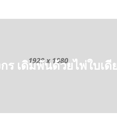
ร เดิมพันด้วยไพ่ใบเดีย