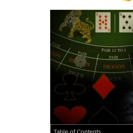
Table of Contents