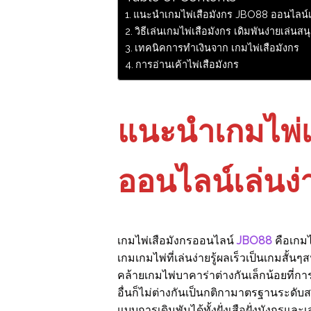
แนะนำเกมไพ่เสือมังกร JBO88 ออนไลน์เล่น
วิธีเล่นเกมไพ่เสือมังกร เดิมพันง่ายเล่นสน
เทคนิคการทำเงินจาก เกมไพ่เสือมังกร
การอ่านเค้าไพ่เสือมังกร
แนะนำเกมไพ่เ
ออนไลน์เล่นง่า
เกมไพ่เสือมังกรออนไลน์
JBO88
คือเกมไพ
เกมเกมไพ่ที่เล่นง่ายรู้ผลเร็วเป็นเกมสั้
คล้ายเกมไพ่บาคาร่าต่างกันเล็กน้อยที่ก
อื่นก็ไม่ต่างกันเป็นกติกามาตรฐานระดับสาก
แบบการเดิมพันได้ทั้งฝั่งเสือฝั่งมังกรและ