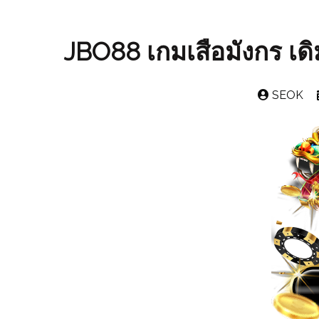
JBO88 เกมเสือมังกร เดิม
SEOK