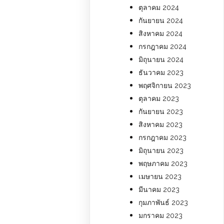
ตุลาคม 2024
กันยายน 2024
สิงหาคม 2024
กรกฎาคม 2024
มิถุนายน 2024
ธันวาคม 2023
พฤศจิกายน 2023
ตุลาคม 2023
กันยายน 2023
สิงหาคม 2023
กรกฎาคม 2023
มิถุนายน 2023
พฤษภาคม 2023
เมษายน 2023
มีนาคม 2023
กุมภาพันธ์ 2023
มกราคม 2023