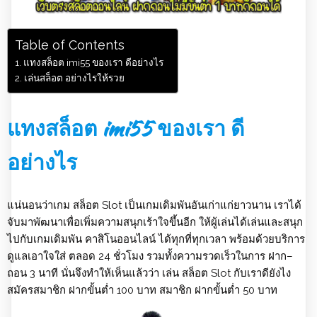
Table of Contents
แทงสล็อต imi55 ของเรา ดีอย่างไร
เล่นสล็อต อย่างไรให้รวย
แทงสล็อต imi55 ของเรา ดี
อย่างไร
แน่นอนว่าเกม สล็อต Slot เป็นเกมเดิมพันอันเก่าแก่ยาวนาน เราได้
จับมาพัฒนาเพื่อเพิ่มความสนุกเร้าใจขึ้นอีก ให้ผู้เล่นได้เล่นและสนุก
ไปกับเกมเดิมพัน คาสิโนออนไลน์ ได้ทุกที่ทุกเวลา พร้อมด้วยบริการ
ดูแลเอาใจใส่ ตลอด 24 ชั่วโมง รวมทั้งความรวดเร็วในการ ฝาก–
ถอน 3 นาที นั่นจึงทำให้เห็นแล้วว่า เล่น สล็อต Slot กับเราดียังไง
สมัครสมาชิก ฝากขั้นต่ำ 100 บาท สมาชิก ฝากขั้นต่ำ 50 บาท