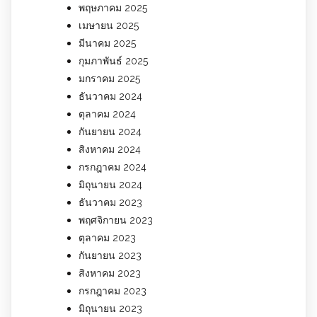
พฤษภาคม 2025
เมษายน 2025
มีนาคม 2025
กุมภาพันธ์ 2025
มกราคม 2025
ธันวาคม 2024
ตุลาคม 2024
กันยายน 2024
สิงหาคม 2024
กรกฎาคม 2024
มิถุนายน 2024
ธันวาคม 2023
พฤศจิกายน 2023
ตุลาคม 2023
กันยายน 2023
สิงหาคม 2023
กรกฎาคม 2023
มิถุนายน 2023