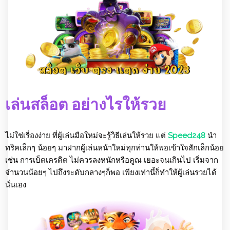
เล่นสล็อต อย่างไรให้รวย
ไม่ใช่เรื่องง่าย ที่ผู้เล่นมือใหม่จะรู้วิธีเล่นให้รวย แต่
Speed248
นำ
ทริคเล็กๆ น้อยๆ มาฝากผู้เล่นหน้าใหม่ทุกท่านให้พอเข้าใจสักเล็กน้อย
เช่น การเบ็ตเครดิต ไม่ควรลงหนักหรือคูณ เยอะจนเกินไป เริ่มจาก
จำนวนน้อยๆ ไปถึงระดับกลางๆก็พอ เพียงเท่านี้ก็ทำให้ผู้เล่นรวยได้
นั่นเอง