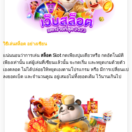
วิธีเล่นสล็อต อย่างเซียน
แน่นนอนว่าการเล่น
สล็อต Slot
กดเพียงปุมเดียวหรือ กดอัตโนมัติ
เพียงเท่านั้น แต่ผู้เล่นที่เซียนแล้วนั้น จะกดเริ่ม และหยุดเกมด้วยตัว
เองตลอด ไม่ได้ปล่อยให้หยุดเองตามโปรแกรม หรือ มีการเปลี่ยนแป
ลงยอดเบ็ต และจำนวนคูณ อยู่เสมอไม่ทิ้งยอดเดิม ไว้นานเกินไป