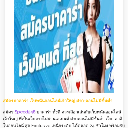
สมัครบาคาร่า เว็บพนันออนไลน์เจ้าใหญ่ ฝาก-ถอนไม่มีขั้นต่ำ
สมัคร
Speed248
บาคาร่า ทั้งที ควรเลือกเล่นกับเว็บพนันออนไลน์
เจ้าใหญ่ ที่เป็นเว็บตรงไม่ผ่านเอเย่นต์ ฝากถอนไม่มีขั้นต่ํา เว็บ คาสิ
โนออนไลน์ สุด Exclusive เหนือระดับ ได้ตลอด 24 ชั่วโมง พร้อมรับ