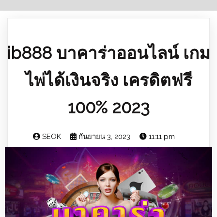
ib888 บาคาร่าออนไลน์ เกม
ไพ่ได้เงินจริง เครดิตฟรี
100% 2023
SEOK
กันยายน 3, 2023
11:11 pm