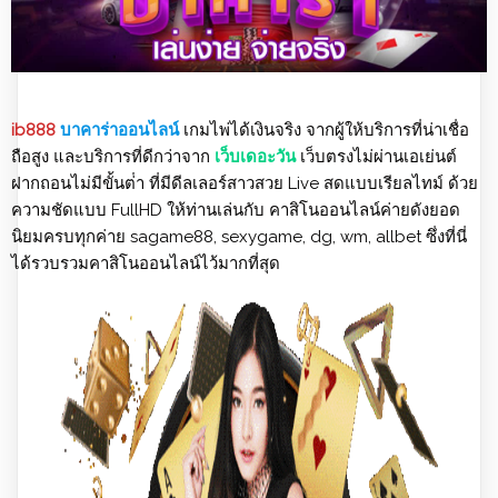
ib888
บาคาร่าออนไลน์
เกมไพ่ได้เงินจริง จากผู้ให้บริการที่น่าเชื่อ
ถือสูง และบริการที่ดีกว่าจาก
เว็บเดอะวัน
เว็บตรงไม่ผ่านเอเย่นต์
ฝากถอนไม่มีขั้นต่ํา ที่มีดีลเลอร์สาวสวย Live สดแบบเรียลไทม์ ด้วย
ความชัดแบบ FullHD ให้ท่านเล่นกับ คาสิโนออนไลน์ค่ายดังยอด
นิยมครบทุกค่าย sagame88, sexygame, dg, wm, allbet ซึ่งที่นี่
ได้รวบรวมคาสิโนออนไลน์ไว้มากที่สุด