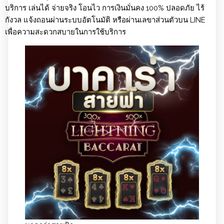
บริการ เล่นได้ จ่ายจริง โอนไว การเงินมั่นคง 100% ปลอดภัย ไร้
กังวล แจ้งถอนผ่านระบบอัตโนมัติ หรือผ่านเลขาส่วนตัวบน LINE
เพื่อความสะดวกสบายในการใช้บริการ