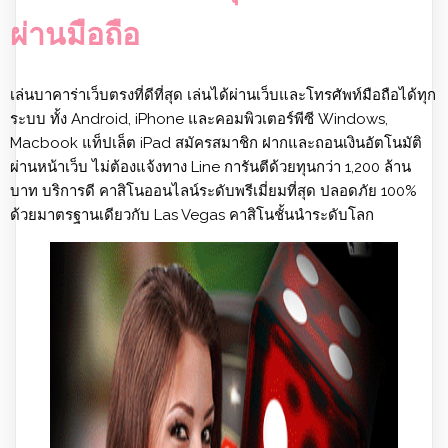
ผ่านมือถือ
เล่นบาคาร่าเว็บตรงที่ดีที่สุด เล่นได้ผ่านเว็บและโทรศัพท์มือถือได้ทุก
ระบบ ทั้ง Android, iPhone และคอมพิวเตอร์พีซี Windows,
Macbook แท็ปเล็ต iPad สมัครสมาชิก ฝากและถอนเงินอัตโนมัติ
ผ่านหน้าเว็บ ไม่ต้องแจ้งทาง Line การันตีด้วยทุนกว่า 1,200 ล้าน
บาท บริการดี คาสิโนออนไลน์ระดับพรีเมี่ยมที่สุด ปลอดภัย 100%
ด้วยมาตรฐานเดียวกับ Las Vegas คาสิโนชั้นนำระดับโลก