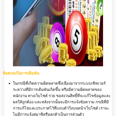
ข้อตกลงในการเดิมพัน
ในกรณีที่เกิดความผิดพลาดซึ่งเนื่องมาจากระบบเซิฟเวอร์
ระหว่างที่มีการเดิมพันเกิดขึ้น หรือมีความผิดพลาดของ
พนักงาน ทางเว็บไซต์ รวย ขอสงวนสิทธิ์ที่จะแก้ไขข้อมูลและ
ผลให้ถูกต้อง และหลังจากนั้นจะมีการแจ้งข้อความ กรณีที่มี
การแก้ไขและประกาศไว้ที่แถบตัววิ่งบนหน้าเว็บไซต์ เราจะ
ไม่มีการแจ้งสมาชิหรือลูกค้าเป็นการส่วนตัว