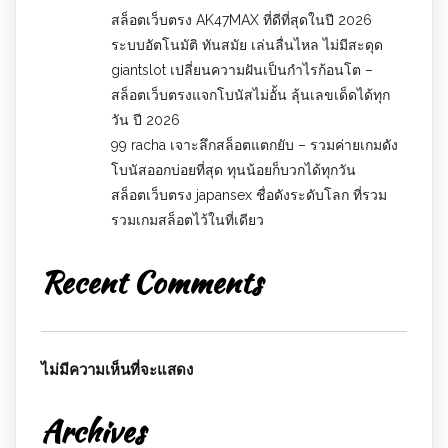
สล็อตเว็บตรง AK47MAX ที่ดีที่สุดในปี 2026
ระบบอัตโนมัติ ทันสมัย เล่นลื่นไหล ไม่มีสะดุด
giantslot เปลี่ยนความฝันเป็นกำไรก้อนโต –
สล็อตเว็บตรงแจกโบนัสไม่อั้น ลุ้นเลขเด็ดได้ทุก
วัน ปี 2026
99 racha เจาะลึกสล็อตแตกยับ – รวมค่ายเกมดัง
โบนัสออกบ่อยที่สุด ทุนน้อยก็บวกได้ทุกวัน
สล็อตเว็บตรง japansex ชื่อดังระดับโลก ที่รวม
รวมเกมสล็อตไว้ในที่เดียว
Recent Comments
ไม่มีความเห็นที่จะแสดง
Archives