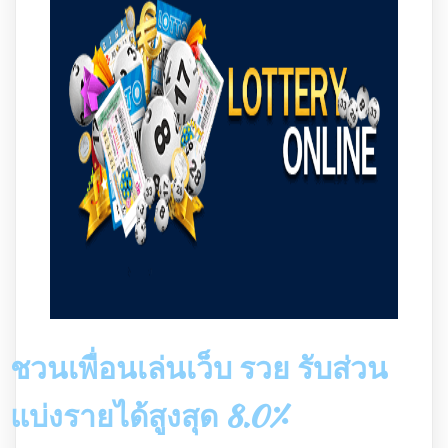
ชวนเพื่อนเล่นเว็บ รวย รับส่วน
แบ่งรายได้สูงสุด 8.0%