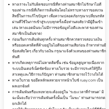
ทางเราจะไม่รับผิดชอบกรณีที่ทางท่านสมาชิกไม่รักษาไอดี
ของท่าน กรณีที่เกิดการเดิมพันโดยไม่ทราบทางเราขอสงวน
สิทธิ์ในการแก้ไขปัญหา เพื่อความปลอดภัยกรุณาเปลี่ยนรหัส
ผ่านที่ใช้ในการเข้าสู่ระบบทุกครั้งเมื่อท่านสงสัยว่ามีผู้อื่นเข้า
เล่น (ทางแอดมินจะไม่มีการขอข้อมูลไอดีและพาส ของท่าน
สมาชิกเป็นอันขาด)
ก่อนเริ่มการเดิมพันทุกครั้ง ท่านสมาชิกควรตรวจสอบวงเงิน
หรือยอดเครดิตที่ค้างอยู่ในไอดีของท่านเสียก่อน ถ้าหากท่านมี
ข้อสงสัยใดๆ เกี่ยวกับวงเงิน กรุณาแจ้งตัวแทนของท่านสมาชิก
ทันที
หากเกิดเหตุการณ์ไม่คาดคิดขึ้น เช่น ข้อมูลสูญหายเนื่องจาก
ระบบอินเตอร์เน็ตขัดข้อง ทางเว็บรวย จะมีการประศให้รู้ถึง
สาเหตุและวิธีการแก้ปัญหา ท่านสมาชิกสามารถไว้วางใจได้
ทางเว็บรวย ขอยึดหลักผลหวยจากหน้าเว็บซ์ ruay.com เป็น
ผลเอกฉันท์
การเดิมพันหรือแทงหวยจะต้องอยู่ใน “ระยะเวลาที่กำหนด” มิ
ฉะนั้นจะถือว่าการเดิมพันครั้งนั้นเป็น “โมฆะ” ท่านสามารถกด
ยกเลิกได้