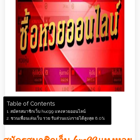
Table of Contents
สมัครสมาชิกเว็บ huc99 แทงหวยออนไลน์
ชวนเพื่อนเล่นเว็บ รวย รับส่วนแบ่งรายได้สูงสุด 8.0%