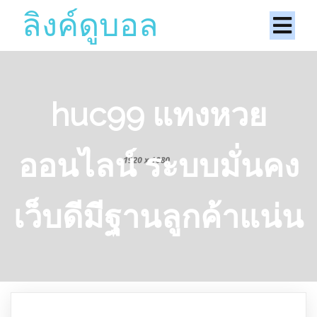
ลิงค์ดูบอล
huc99 แทงหวย
ออนไลน์ ระบบมั่นคง
เว็บดีมีฐานลูกค้าแน่น