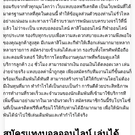
ยอมรับจากทั่วทุกมุมโลกว่า เว็บแทงบอลฟรีเครดิต เป็นเว็บพนันที่ได้
มาตรฐานสากลที่สุดในตอนนี้ ทำให้ข้อมูลส่วนตัวของท่านไม่รั่วไหล
อย่างแน่นอน และทางเราได้รวบรวมการพนันแบบครบวงจรไว้ที่นี่
แล้ว ไม่ว่าจะเป็น แทงบอลออนไลน์ คาสิโนออนไลน์ กีฬาออนไลน์
ทุกประเภท รองรับทุกระบบเพื่อความสะดวกสบายและความพึงพอใจ
ของคุณลูกค้าสูงสุด มีเกมคาสิโนและกีฬาให้เลือกเล่นมากมายหลาก
หลายรายการ สมัครง่ายเข้าเล่นได้สะดวก รองรับทั้งโทรศัพท์มือถือ
และคอมพิวเตอร์ ให้บริการโดยทีมงานคุณภาพที่พร้อมดูแลให้
บริการลูกค้า 24 ชั่วโมง สามารถฝากเงิน ถอนเงินได้ตลอดเวลา เล่น
ง่ายจ่ายจริง แทงบอลค่าน้ำถูกสุด เพียงสมัครกับทีมงานไม่กี่ขั้นตอนก็
พร้อมเริ่มเดิมพันได้ทันที สามารถสร้างรายได้ให้กับท่านโดยไม่ต้อง
มีเงินทุนที่มาก ทำกำไรได้เป็นกอบเป็นกำ การันตีด้วยประสิทธิภาพ
การทำงานที่รวดเร็วและจำนวนของนักเดิมพันที่เข้ามาใช้บริการที
เพิ่มขึ้นมาอย่างมากในเวลาอันรวดเร็ว สมัครสมาชิกวันนี้รับโปรโมชั่
นที่เป็นเครดิตฟรีที่เตรียมไว้ให้กับท่านได้อีกมากมาย เพื่อให้นักเดิม
พันได้นำไปใช้เล่นเดิมพันและทำกำไรได้จริง
สมัครแทงบอลออนไลน์ เล่นได้