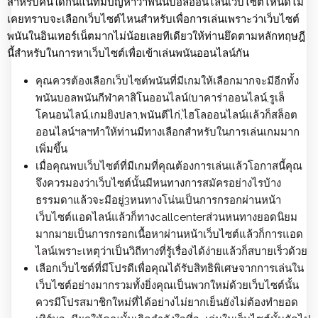
สำหรับคนใดกันแน่ที่มีปัญหาว่าพนันบอลออนไลน์เว็บไซต์ไหนดีไม่
เคยทราบจะเลือกเว็บไซต์ไหนสำหรับเพื่อการเล่นเพราะว่าเว็บไซต์
พนันในอินเทอร์เน็ตมากไม่น้อยเลยทีเดียวให้ท่านยึดตามหลักทฤษฎี
นี้สำหรับในการหาเว็บไซต์เพื่อเข้าเล่นพนันออนไลน์กัน
คุณควรต้องเลือกเว็บไซต์พนันที่มีเกมให้เลือกมากจะมีอีกทั้ง
พนันบอลพนันกีฬาคาสิโนออนไลน์(บาคาร่าออนไลน์,รูเล็
โคนอนไลน์,เกมยิงปลา,พนันตีไก่,ไฮโลออนไลน์แล้วก็สล็อต
ออนไลน์ฯลฯทำให้ท่านมีทางเลือกสำหรับในการเล่นเกมมาก
เพิ่มขึ้น
เมื่อคุณพบเว็บไซต์ที่มีเกมที่คุณต้องการเล่นแล้วโอกาสนี้คุณ
จึงควรมองว่าเว็บไซต์นั้นมีหนทางการสมัครอย่างไรบ้าง
ธรรมดาแล้วจะมีอยู่3หนทางโน่นเป็นการกรอกผ่านหน้า
เว็บไซต์แอดไลน์แล้วก็ทางcallcenterส่วนหนทางยอดนิยม
มากมายเป็นการกรอกเนื้อหาผ่านหน้าเว็บไซต์แล้วก็การแอด
ไลน์เพราะเหตุว่าเป็นวิถีทางที่รู้เรื่องได้ง่ายแล้วก็สบายเร็วด้วย
เลือกเว็บไซต์ที่มีโปรดีเพื่อคุณได้รับสิทธิพิเศษจากการเล่นใน
เว็บไซต์อย่างมากรวมทั้งยิ่งคุณเป็นพวกใหม่ด้วยเว็บไซต์นั้น
ควรมีโปรสมาชิกใหม่ที่ได้อย่างไม่ยากเย็นยังไม่ต้องทำยอด