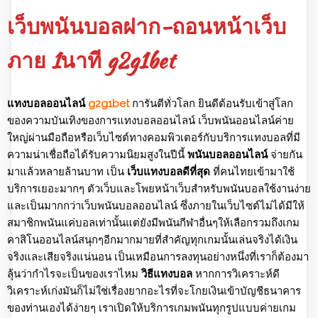
เว็บพนันบอลฝาก-ถอนหน้าเว็บ
ภาย 1นาที g2g1bet
แทงบอลออนไลน์
g2g1bet
การันตีทั่วโลก ยินดีต้อนรับเข้าสู่โลก
ของความบันเทิงของการแทงบอลออนไลน์ เว็บพนันออนไลน์ค่าย
ใหญ่ผ่านมือถือหรือเว็บไซต์ทางคอมพิวเตอร์กับบริการแทงบอลที่มี
ความน่าเชื่อถือได้รับความนิยมสูงในปีนี้
พนันบอลออนไลน์
จ่ายกัน
มาแล้วหลายล้านบาท เป็น
เว็บแทงบอลดีที่สุด
ที่คนไทยเข้ามาใช้
บริการเยอะมากๆ ตัวเว็บและโพยหน้าเว็บสำหรับพนันบอลใช้งานง่าย
และเป็นมากกว่าเว็บพนันบอลออนไลน์ ซึ่งภายในเว็บไซต์ไม่ได้มีให้
สมาชิกพนันแค่บอลเท่านั้นแต่ยังมีพนันกีฬาอื่นๆให้เลือกรวมถึงเกม
คาสิโนออนไลน์สนุกๆอีกมากมายที่สำคัญทุกเกมนั้นเล่นจริงได้เงิน
จริงและเสียจริงแน่นอน เป็นเหมือนการลงทุนอย่างหนึ่งที่เราก็ต้องมา
ลุ้นว่ากำไรจะเป็นของเราไหม
วิธีแทงบอล
หากการวิเคราะห์ดี
วิเคราะห์เก่งมันก็ไม่ใช่เรื่องยากอะไรที่จะโกยเงินเข้าบัญชีธนาคาร
ของท่านเองได้ง่ายๆ เราเปิดให้บริการเกมพนันทุกรูปแบบค่ายเกม