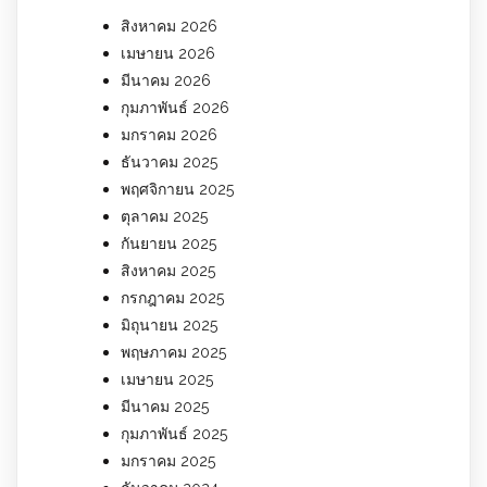
สิงหาคม 2026
เมษายน 2026
มีนาคม 2026
กุมภาพันธ์ 2026
มกราคม 2026
ธันวาคม 2025
พฤศจิกายน 2025
ตุลาคม 2025
กันยายน 2025
สิงหาคม 2025
กรกฎาคม 2025
มิถุนายน 2025
พฤษภาคม 2025
เมษายน 2025
มีนาคม 2025
กุมภาพันธ์ 2025
มกราคม 2025