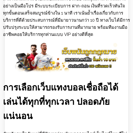
อย่างเป็นมือโปร มีระบบระเบียบการ ฝาก-ถอน เงินที่รวดเร็วทันใจ
ทุกขั้นตอนเสร็จสมบูรณ์ข้างใน 1 นาที เราเน้นย้ำเรื่องเกี่ยวกับการ
บริการที่ดีด้วยประสบการณ์ที่มีมายาวนานกว่า 10 ปี ทางเว็บได้มีการ
ปรับปรุงระบบให้สามารถรองรับการงานที่มากมาย พร้อมทีมงานมือ
อาชีพคอยให้บริการทุกท่านแบบ VIP อย่างดีที่สุด
การเลือกเว็บแทงบอลเชื่อถือได้
เล่นได้ทุกที่ทุกเวลา ปลอดภัย
แน่นอน