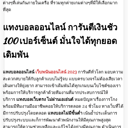
ต่างๆที่เล่นกันภายในเครือ ที่รวมทุกค่ายเกมต่างๆที่มีให้เลือกมาก
ที่สุด
แทงบอลออนไลน์ การันตีเงินชัว
100 เปอร์เซ็นต์ มั่นใจได้ทุกยอด
เดิมพัน
แทงบอลออนไลน์
เว็บพนันออนไลน์ 2023
การันตีทั่วโลก มอบความ
สะดวกสบายให้กับลูกค้าเเบบไม่รู้จบ เเบบครบวงจรไม่ต้องเสียเวลา
เดินทางให้ยุ่งยาก สามารถเข้าเดิมพันได้ทุกเกมบนเว็บไซต์ของเรา
พร้อมการให้บริการลูกค้าด้วยทีมงานที่มากประสบการณ์ให้
บริการ
แทงบอลเว็บตรง ไม่ผ่านเอเย่นต์
หมดปัญหาเรื่องการโกง
พร้อมมีทีมงานมืออาชีพคอยให้บริการตลอด 24 ชั่วโมง ทางเว็บที่ได้
มีการปรับปรุงโดยตลอด
แทงบอลไม่มีขั้นต่ำ
เน้นย้ำประเด็นการ
ปรับปรุงระบบและก็การพัฒนาตัวพนักงานให้มีคุณภาพสูงสุด
สามารถให้ความช่วยเหลือและแก้ไขได้อย่างมีคุณภาพ ดำเนินการ