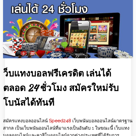
ว็บแทงบอลฟรีเครดิต เล่นได้
ตลอด 24 ชั่วโมง สมัครใหม่รับ
โบนัสได้ทันที
สมัครแทงบอลออนไลน์
Speed248
เว็บพนันบอลออนไลน์มาตรฐาน
สากล เป็นเว็บพนันออนไลน์ที่มาแรงเป็นอันดับ 1 ในขณะนี้ เว็บแทง
บอลออนไลน์และคาสิโนออนไลน์จากต่างประเทศที่ได้รับการ