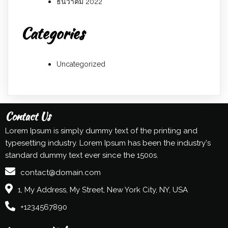
ธันวาคม 2022
Categories
Uncategorized
Contact Us
Lorem Ipsum is simply dummy text of the printing and
typesetting industry. Lorem Ipsum has been the industry's
standard dummy text ever since the 1500s.
contact@domain.com
1, My Address, My Street, New York City, NY, USA
+1234567890