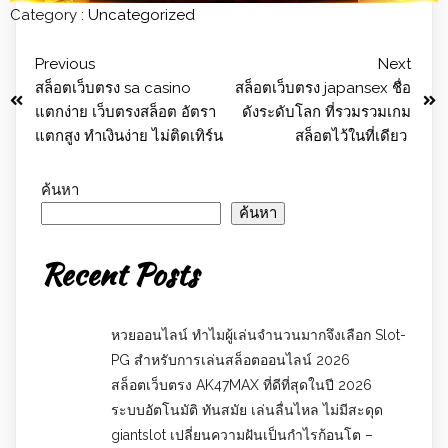
Category :
Uncategorized
Previous
Next
สล็อตเว็บตรง sa casino
สล็อตเว็บตรง japansex ชื่อ
แตกง่าย เว็บตรงสล็อต อัตรา
ดังระดับโลก ที่รวมรวมเกม
แตกสูง ทำเงินง่าย ไม่ติดเทิร์น
สล็อตไว้ในที่เดียว
ค้นหา
ค้นหา
Recent Posts
หวยออนไลน์ ทำไมผู้เล่นจำนวนมากจึงเลือก Slot-
PG สำหรับการเล่นสล็อตออนไลน์ 2026
สล็อตเว็บตรง AK47MAX ที่ดีที่สุดในปี 2026
ระบบอัตโนมัติ ทันสมัย เล่นลื่นไหล ไม่มีสะดุด
giantslot เปลี่ยนความฝันเป็นกำไรก้อนโต –