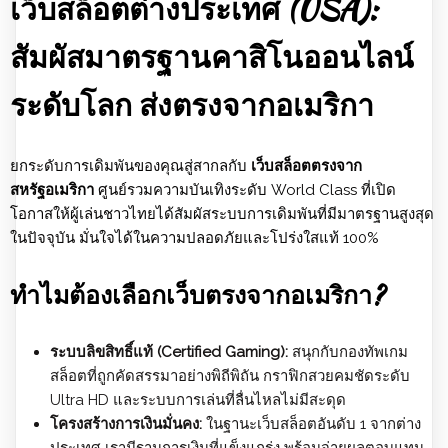
เว็บสล็อตต่างประเทศ (USA):
สัมผัสมาตรฐานคาสิโนออนไลน์
ระดับโลก ส่งตรงจากอเมริกา
ยกระดับการเดิมพันของคุณสู่สากลกับ
เว็บสล็อตตรงจาก
สหรัฐอเมริกา
ศูนย์รวมความบันเทิงระดับ World Class ที่เปิด
โอกาสให้ผู้เล่นชาวไทยได้สัมผัสระบบการเดิมพันที่มีมาตรฐานสูงสุด
ในปัจจุบัน มั่นใจได้ในความปลอดภัยและโปร่งใสแท้ 100%
ทำไมต้องเลือกเว็บตรงจากอเมริกา?
ระบบลิขสิทธิ์แท้ (Certified Gaming):
สนุกกับกองทัพเกม
สล็อตที่ถูกคัดสรรมาอย่างพิถีพิถัน กราฟิกสวยคมชัดระดับ
Ultra HD และระบบการเล่นที่ลื่นไหลไม่มีสะดุด
โครงสร้างการเงินมั่นคง:
ในฐานะเว็บสล็อตอันดับ 1 จากต่าง