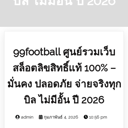
บิล ไม่มีอั้น ปี 2026
99football ศูนย์รวมเว็บ
สล็อตลิขสิทธิ์แท้ 100% –
มั่นคง ปลอดภัย จ่ายจริงทุก
บิล ไม่มีอั้น ปี 2026
admin
กุมภาพันธ์ 4, 2026
10:56 pm