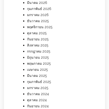
มีนาคม 2026
กุมภาพันธ์ 2026
มกราคม 2026
ธันวาคม 2025
พฤศจิกายน 2025
ตุลาคม 2025
กันยายน 2025
สิงหาคม 2025
กรกฎาคม 2025
มิถุนายน 2025
พฤษภาคม 2025
เมษายน 2025
มีนาคม 2025
กุมภาพันธ์ 2025
มกราคม 2025
ธันวาคม 2024
ตุลาคม 2024
กันยายน 2024