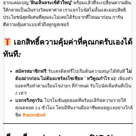
จากแคมเปญ
"ฝันเห็นจระเข้ตัวใหญ่"
พร้อมแล้วที่จะเปลี่ยนความฝัน
ให้กลายเป็นเงินรางวัลมหาศาล เราแจกโบนัสไม่อั้นและมอบสิทธิ
ประโยชน์สุดพิเศษที่คุณจะไม่เคยได้รับจากที่ไหนมาก่อน การัน
ตีความคุ้มค่าแบบทั่วถึงทุกยูสเซอร์
เอกสิทธิ์ความคุ้มค่าที่คุณกดรับเองได้
ทันที:
สมัครสมาชิกฟรี:
รับเครดิตฟรีไปเริ่มต้นความสนุกได้ทันที
ไม่
ต้องฝากก่อน ไม่ต้องแชร์ลงโซเชียล
*
ทวีคูณกำไร x2:
เพียงทำ
ยอดหรือทำตามเงื่อนไขง่ายๆ ที่กำหนด รับโบนัสเพิ่มทันทีเป็น
2 เท่า!
แจกจริงทุกวัน:
โปรโมชั่นสุดฮอตที่พร้อมเสิร์ฟความรวยให้
คุณตลอด 24 ชั่วโมง โดยมีทีมงานมืออาชีพคอยดูแลอย่างใกล้
ชิด
theonebet