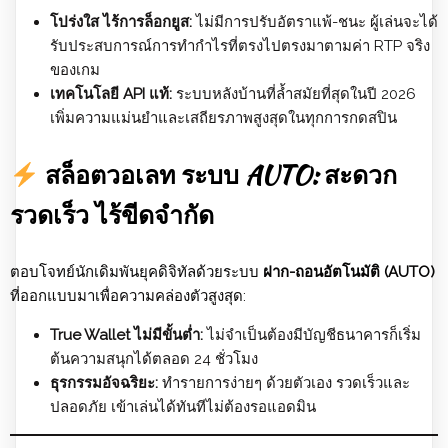
โปร่งใส ไร้การล็อกยูส:
ไม่มีการปรับอัตราแพ้-ชนะ ผู้เล่นจะได้
รับประสบการณ์การทำกำไรที่ตรงไปตรงมาตามค่า RTP จริง
ของเกม
เทคโนโลยี API แท้:
ระบบหลังบ้านที่ล้ำสมัยที่สุดในปี 2026
เพิ่มความแม่นยำและเสถียรภาพสูงสุดในทุกการกดสปิน
สล็อตวอเลท ระบบ AUTO: สะดวก
รวดเร็ว ไร้ขีดจำกัด
ตอบโจทย์นักเดิมพันยุคดิจิทัลด้วยระบบ
ฝาก-ถอนอัตโนมัติ (AUTO)
ที่ออกแบบมาเพื่อความคล่องตัวสูงสุด:
True Wallet ไม่มีขั้นต่ำ:
ไม่จำเป็นต้องมีบัญชีธนาคารก็เริ่ม
ต้นความสนุกได้ตลอด 24 ชั่วโมง
ธุรกรรมอัจฉริยะ:
ทำรายการง่ายๆ ด้วยตัวเอง รวดเร็วและ
ปลอดภัย เข้าเล่นได้ทันทีไม่ต้องรอแอดมิน