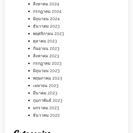
สิงหาคม 2024
กรกฎาคม 2024
มิถุนายน 2024
ธันวาคม 2023
พฤศจิกายน 2023
ตุลาคม 2023
กันยายน 2023
สิงหาคม 2023
กรกฎาคม 2023
มิถุนายน 2023
พฤษภาคม 2023
เมษายน 2023
มีนาคม 2023
กุมภาพันธ์ 2023
มกราคม 2023
ธันวาคม 2022