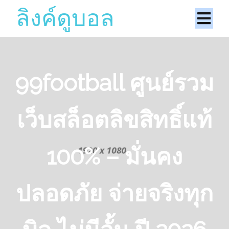
ลิงค์ดูบอล
99football ศูนย์รวม
เว็บสล็อตลิขสิทธิ์แท้
100% – มั่นคง
ปลอดภัย จ่ายจริงทุก